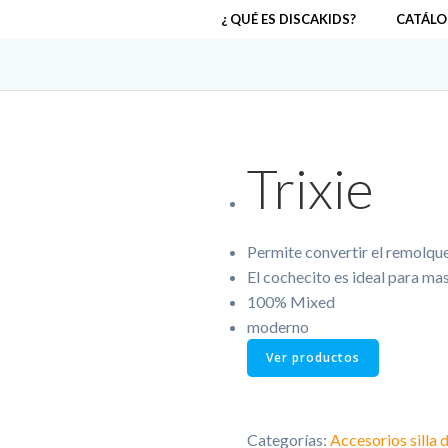
¿ QUÉ ES DISCAKIDS?
CATÁLO
Trixie
Permite convertir el remolque
El cochecito es ideal para m
100% Mixed
moderno
Ver productos
Categorías:
Accesorios silla 