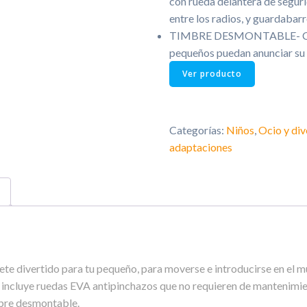
con rueda delantera de seguri
entre los radios, y guardabar
TIMBRE DESMONTABLE- Con un
pequeños puedan anunciar su 
Ver producto
Categorías:
Niños
,
Ocio y div
adaptaciones
guete divertido para tu pequeño, para moverse e introducirse en el 
ppi incluye ruedas EVA antipinchazos que no requieren de manteni
mbre desmontable.