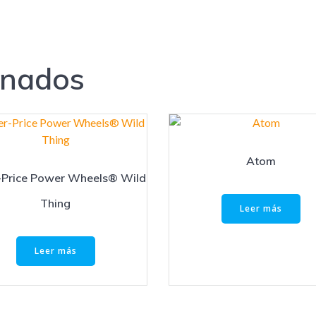
onados
Atom
-Price Power Wheels® Wild
Thing
Leer más
Leer más