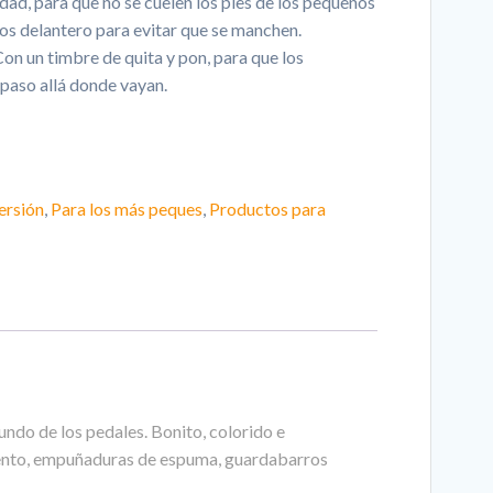
dad, para que no se cuelen los pies de los pequeños
ros delantero para evitar que se manchen.
 timbre de quita y pon, para que los
paso allá donde vayan.
ersión
,
Para los más peques
,
Productos para
mundo de los pedales. Bonito, colorido e
miento, empuñaduras de espuma, guardabarros