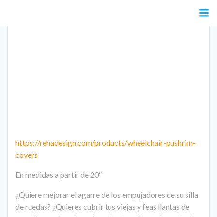
Saltar
al
contenido
https://rehadesign.com/products/wheelchair-pushrim-
covers
En medidas a partir de 20″
¿Quiere mejorar el agarre de los empujadores de su silla
de ruedas?
¿Quieres cubrir tus viejas y feas llantas de