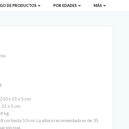
GO DE PRODUCTOS
POR EDADES
MÁS
nio.
g.
210 x 21 x 5 cm.
 21 x 5 cm.
,4 kg.
e 18 cm hasta 53 cm. La altura recomendada es de 35
uación real.