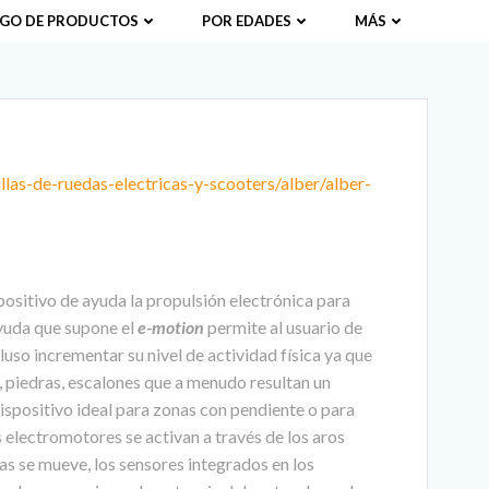
GO DE PRODUCTOS
POR EDADES
MÁS
llas-de-ruedas-electricas-y-scooters/alber/alber-
positivo de ayuda la propulsión electrónica para
ayuda que supone el
e-motion
permite al usuario de
cluso incrementar su nivel de actividad física ya que
, piedras, escalones que a menudo resultan un
dispositivo ideal para zonas con pendiente o para
s electromotores se activan a través de los aros
s se mueve, los sensores integrados en los