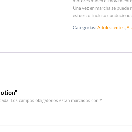
motores miden el movimiento 
Una vez en marcha se puede ral
esfuerzo, incluso conduciendo
Categorías:
Adolescentes
,
As
Motion”
cada.
Los campos obligatorios están marcados con
*