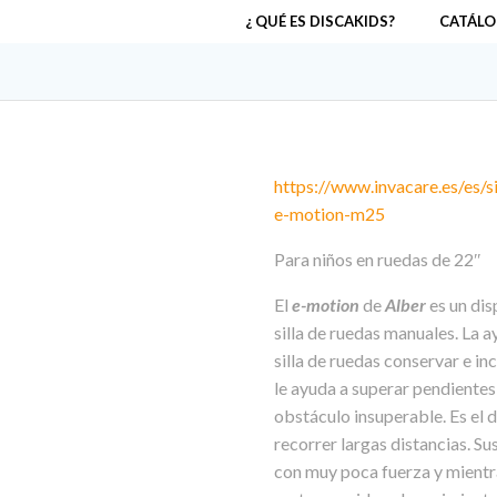
¿ QUÉ ES DISCAKIDS?
CATÁLO
https://www.invacare.es/es/si
e-motion-m25
Para niños en ruedas de 22″
El
e-motion
de
Alber
es un dis
silla de ruedas manuales. La 
silla de ruedas conservar e in
le ayuda a superar pendientes
obstáculo insuperable. Es el 
recorrer largas distancias. Su
con muy poca fuerza y mientra