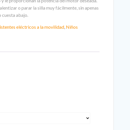
y le proporcionan la potencia del motor deseada.
entizar o parar la silla muy fácilmente, sin apenas
 cuesta abajo.
istentes eléctricos a la movilidad
,
Niños