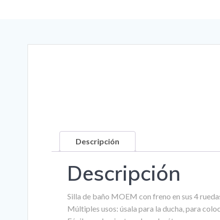
Saltar
al
contenido
Descripción
Descripción
Silla de baño MOEM con freno en sus 4 rueda
Múltiples usos: úsala para la ducha, para colo