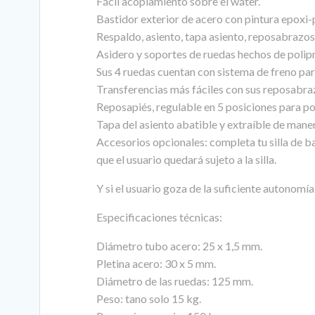
Fácil acoplamiento sobre el wáter.
Bastidor exterior de acero con pintura epoxi-p
Respaldo, asiento, tapa asiento, reposabrazos
Asidero y soportes de ruedas hechos de polipro
Sus 4 ruedas cuentan con sistema de freno para 
Transferencias más fáciles con sus reposabraz
Reposapiés, regulable en 5 posiciones para po
Tapa del asiento abatible y extraíble de maner
Accesorios opcionales: completa tu silla de ba
que el usuario quedará sujeto a la silla.
Y si el usuario goza de la suficiente autonom
Especificaciones técnicas:
Diámetro tubo acero: 25 x 1,5 mm.
Pletina acero: 30 x 5 mm.
Diámetro de las ruedas: 125 mm.
Peso: tano solo 15 kg.