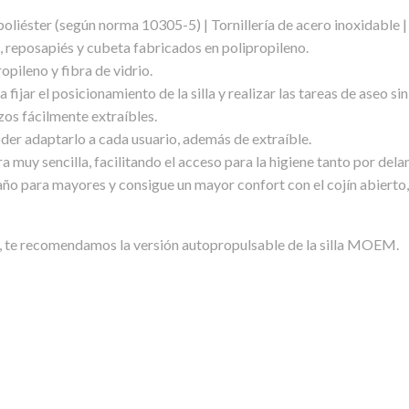
oliéster (según norma 10305-5) | Tornillería de acero inoxidable | 
, reposapiés y cubeta fabricados en polipropileno.
pileno y fibra de vidrio.
fijar el posicionamiento de la silla y realizar las tareas de aseo si
os fácilmente extraíbles.
der adaptarlo a cada usuario, además de extraíble.
a muy sencilla, facilitando el acceso para la higiene tanto por del
ño para mayores y consigue un mayor confort con el cojín abierto, 
ía, te recomendamos la versión autopropulsable de la silla MOEM.