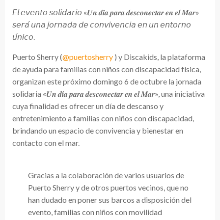
𝘌𝘭 𝘦𝘷𝘦𝘯𝘵𝘰 𝘴𝘰𝘭𝘪𝘥𝘢𝘳𝘪𝘰 «𝑼𝒏 𝒅𝒊́𝒂 𝒑𝒂𝒓𝒂 𝒅𝒆𝒔𝒄𝒐𝒏𝒆𝒄𝒕𝒂𝒓 𝒆𝒏 𝒆𝒍 𝑴𝒂𝒓»
𝘴𝘦𝘳𝘢́ 𝘶𝘯𝘢 𝘫𝘰𝘳𝘯𝘢𝘥𝘢 𝘥𝘦 𝘤𝘰𝘯𝘷𝘪𝘷𝘦𝘯𝘤𝘪𝘢 𝘦𝘯 𝘶𝘯 𝘦𝘯𝘵𝘰𝘳𝘯𝘰
𝘶́𝘯𝘪𝘤𝘰.
Puerto Sherry (
@puertosherry
) y Discakids, la plataforma
de ayuda para familias con niños con discapacidad física,
organizan este próximo domingo 6 de octubre la jornada
solidaria «𝑼𝒏 𝒅𝒊́𝒂 𝒑𝒂𝒓𝒂 𝒅𝒆𝒔𝒄𝒐𝒏𝒆𝒄𝒕𝒂𝒓 𝒆𝒏 𝒆𝒍 𝑴𝒂𝒓», una iniciativa
cuya finalidad es ofrecer un día de descanso y
entretenimiento a familias con niños con discapacidad,
brindando un espacio de convivencia y bienestar en
contacto con el mar.
Gracias a la colaboración de varios usuarios de
Puerto Sherry y de otros puertos vecinos, que no
han dudado en poner sus barcos a disposición del
evento, familias con niños con movilidad